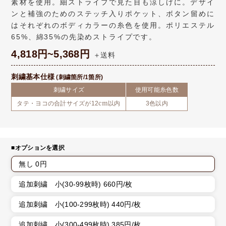
素材を使用。細ストライプで見た目も涼しげに。デザイ
ンと補強のためのステッチ入りポケット、ボタン留めに
はそれぞれのボディカラーの糸色を使用。ポリエステル
65%、綿35%の先染めストライプです。
4,818円~5,368円
＋送料
刺繍基本仕様
(刺繍箇所/1箇所)
刺繍サイズ
使用可能糸色数
タテ・ヨコの合計サイズが12cm以内
3色以内
■オプションを選択
無し 0円
追加刺繍 小(30-99枚時) 660円/枚
追加刺繍 小(100-299枚時) 440円/枚
追加刺繍 小(300-499枚時) 385円/枚