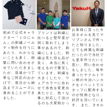
お客様に貰った今
初めて公式キャラ
プリントは刺繍に
治タオルを見てマ
クター『ミロにゃ
比べると堅牢度が
ツブンさんで作っ
ん』の刺繡ノベル
弱く取れてしまう
たと知りました。
ティ制作を行うに
事があるので、刺
とても綺麗な刺繍
あたり、わからな
繍にしました。刺
だったので当社で
いことも多く、頻
繍は見た目も品が
も是非作りたいと
繁に問い合わせさ
良く、本当に長く
思い、問い合わせ
せていただきまし
使えるので重宝し
をしました。毎年
たが、迅速かつ丁
ています。刺繍を
違ったヤクルトマ
寧なご対応のおか
大きくしたり、ウ
ン柄の今治ハンカ
げで、発注から納
ェアカラーに合わ
チをイベントでス
品までスムーズに
せて糸色を変更出
タッフに配布する
進めることができ
来たりと、色々な
のが恒例となり、
ました。
事に対応して頂け
好評を頂いていま
るのも大変助かっ
す。 また、タオル