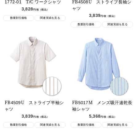
1772-01 T/C ワークシャツ
FB4508U ストライプ長袖シ
ャツ
3,828
円/枚（税込）
3,839
円/枚（税込）
数量割引価格
関連実績を見る
数量割引価格
関連実績を見る
FB4509U ストライプ半袖シ
FB5017M メンズ吸汗速乾長
ャツ
袖シャツ
3,839
5,368
円/枚（税込）
円/枚（税込）
数量割引価格
数量割引価格
関連実績を見る
関連実績を見る