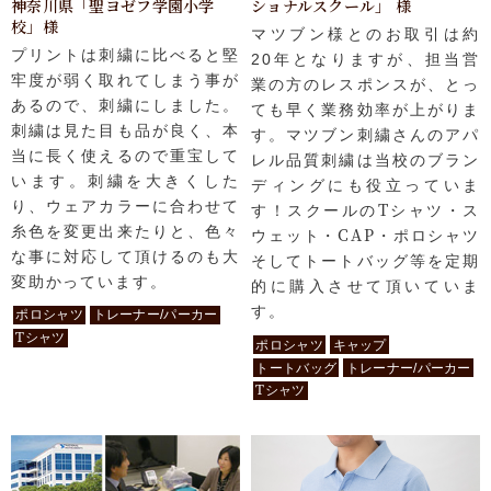
神奈川県「聖ヨゼフ学園小学
ショナルスクール」 様
校」様
マツブン様とのお取引は約
プリントは刺繍に比べると堅
20年となりますが、担当営
牢度が弱く取れてしまう事が
業の方のレスポンスが、とっ
あるので、刺繍にしました。
ても早く業務効率が上がりま
刺繍は見た目も品が良く、本
す。マツブン刺繍さんのアパ
当に長く使えるので重宝して
レル品質刺繍は当校のブラン
います。刺繍を大きくした
ディングにも役立っていま
り、ウェアカラーに合わせて
す！スクールのTシャツ・ス
糸色を変更出来たりと、色々
ウェット・CAP・ポロシャツ
な事に対応して頂けるのも大
そしてトートバッグ等を定期
変助かっています。
的に購入させて頂いていま
す。
ポロシャツ
トレーナー/パーカー
Tシャツ
ポロシャツ
キャップ
トートバッグ
トレーナー/パーカー
Tシャツ