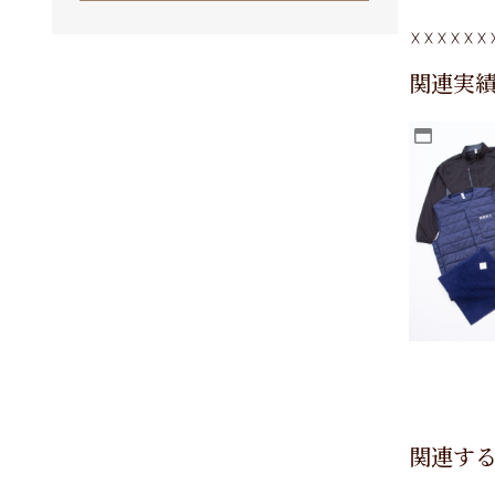
関連実
関連す