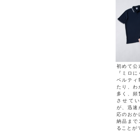
初めて公
『ミロに
ベルティ
たり、わ
多く、頻
させて
が、迅速
応のおか
納品まで
ることが