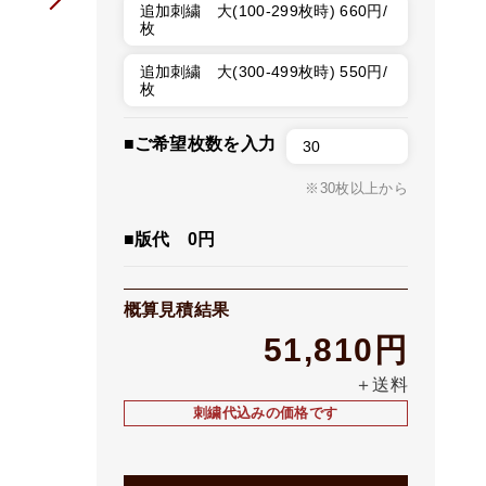
追加刺繍 大(100-299枚時) 660円/
枚
追加刺繍 大(300-499枚時) 550円/
枚
■ご希望枚数を入力
※30枚以上から
■版代 0円
概算見積結果
51,810円
＋送料
刺繍代込みの価格です