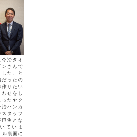
た今治タオ
ブンさんで
ました。と
繍だったの
非作りたい
合わせをし
違ったヤク
今治ハンカ
でスタッフ
が恒例とな
いていま
オル裏面に