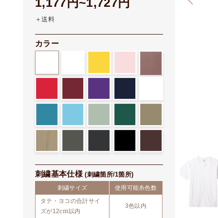
1,177円~1,727円
＋送料
刺繍Yシャツ
カラー
刺繍アウター/エプロン
刺繍トレーナー/パーカー
刺繍基本仕様
(刺繍箇所/1箇所)
刺繍サイズ
使用可能糸色数
タテ・ヨコの合計サイ
3色以内
ズが12cm以内