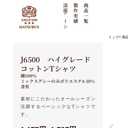
活用シーン
製作実績
商品一覧
トップ
商
周年記念
刺繍ポロシャツ
ノベルティ
ポロシャツ
J6500 ハイグレード
刺繍タオル
イベント
コットンTシャツ
ユニフォーム
綿100％
刺繍ワッペン
タオル
ミックスグレーのみポリエステル10%
含有
刺繍Tシャツ
素材にこだわったオールシーズン
ワッペン
活躍するベーシックなTシャツで
刺繍トートバッグ
す。
刺繍キャップ
その他