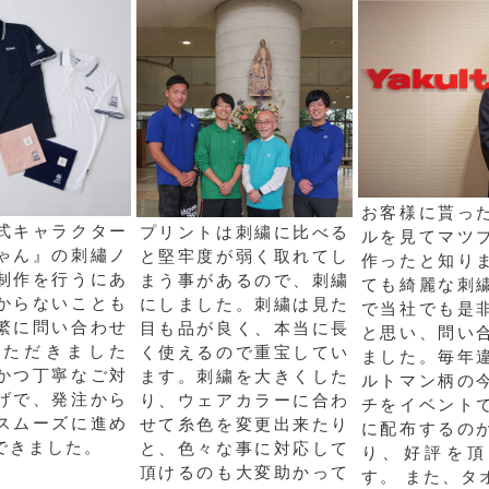
お客様に貰っ
式キャラクター
プリントは刺繍に比べる
ルを見てマツ
ゃん』の刺繡ノ
と堅牢度が弱く取れてし
作ったと知り
制作を行うにあ
まう事があるので、刺繍
ても綺麗な刺
からないことも
にしました。刺繍は見た
で当社でも是
繁に問い合わせ
目も品が良く、本当に長
と思い、問い
いただきました
く使えるので重宝してい
ました。毎年
かつ丁寧なご対
ます。刺繍を大きくした
ルトマン柄の
げで、発注から
り、ウェアカラーに合わ
チをイベント
スムーズに進め
せて糸色を変更出来たり
に配布するの
できました。
と、色々な事に対応して
り、好評を頂
頂けるのも大変助かって
す。 また、タ