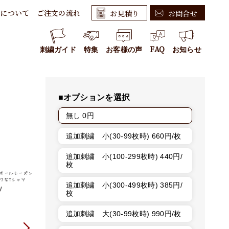
繍について
ご注文の流れ
お見積り
お問合せ
繍技術
文～製作の流れ
新規のお客様はこちら
いて
払い方法・送料
リピートのお客様はこちら
刺繍ガイド
特集
お客様の声
FAQ
お知らせ
案内
・割引
2026年07月23日
夏季休暇のお知らせ
て
製作企画書
2025年02月03日
最新型刺繍機「TMCP-V」を導入しました。<2025年1月>
商取引法に関する表記
■オプションを選択
2025年02月01日
人材募集のお知らせ
無し 0円
追加刺繍 小(30-99枚時) 660円/枚
追加刺繍 小(100-299枚時) 440円/
枚
追加刺繍 小(300-499枚時) 385円/
枚
追加刺繍 大(30-99枚時) 990円/枚