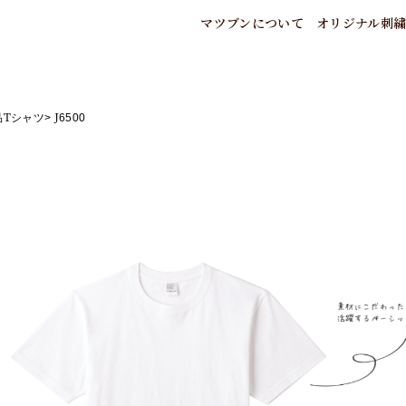
マツブンについて
オリジナル刺
マツブンのこだわり
いろいろな刺
ご注
会社概要
刺繍糸色につ
お支
アクセスマップ
刺繍フォント
特典
品Tシャツ
J6500
法人のお客様へ
刺繍版につい
刺繍
業者様向け刺繍加工
刺繍ガイド
特定
協力会社の紹介