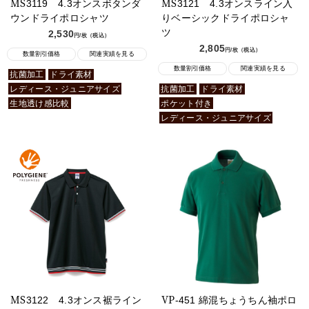
MS3119 4.3オンスボタンダ
MS3121 4.3オンスライン入
ウンドライポロシャツ
りベーシックドライポロシャ
ツ
2,530
円/枚（税込）
2,805
円/枚（税込）
数量割引価格
関連実績を見る
数量割引価格
関連実績を見る
抗菌加工
ドライ素材
レディース・ジュニアサイズ
抗菌加工
ドライ素材
生地透け感比較
ポケット付き
レディース・ジュニアサイズ
MS3122 4.3オンス裾ライン
VP-451 綿混ちょうちん袖ポロ