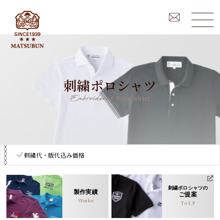
刺繍ポロシャツ
Polo shirt
刺繍代・版代込み価格
刺繍ポロシャツの
製作実績
ご提案
Works
To LP