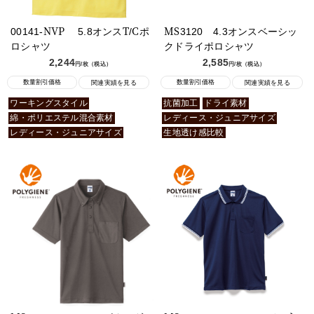
00141-NVP 5.8オンスT/Cポ
MS3120 4.3オンスベーシッ
ロシャツ
クドライポロシャツ
2,244
2,585
円/枚（税込）
円/枚（税込）
数量割引価格
数量割引価格
関連実績を見る
関連実績を見る
ワーキングスタイル
抗菌加工
ドライ素材
綿・ポリエステル混合素材
レディース・ジュニアサイズ
レディース・ジュニアサイズ
生地透け感比較