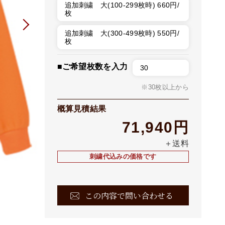
追加刺繍 大(100-299枚時) 660円/
枚
追加刺繍 大(300-499枚時) 550円/
枚
■ご希望枚数を入力
※30枚以上から
概算見積結果
71,940円
＋送料
刺繍代込みの価格です
この内容で問い合わせる