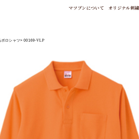
マツブンについて
オリジナル刺
マツブンのこだわり
いろいろな刺
ご注
会社概要
刺繍糸色につ
お支
アクセスマップ
刺繍フォント
特典
品ポロシャツ
00169-VLP
法人のお客様へ
刺繍版につい
刺繍
業者様向け刺繍加工
刺繍ガイド
特定
協力会社の紹介