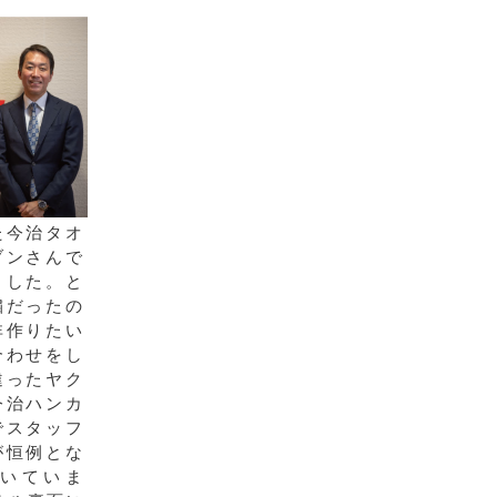
た今治タオ
ブンさんで
ました。と
繍だったの
非作りたい
合わせをし
違ったヤク
今治ハンカ
でスタッフ
が恒例とな
いていま