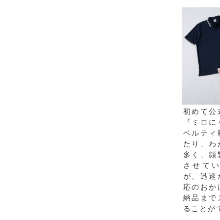
初めて公
『ミロに
ベルティ
たり、わ
多く、頻
させて
が、迅速
応のおか
納品まで
ることが