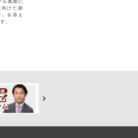
オル裏面に
に向けた新
ジ」を添え
ます。