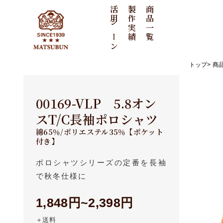
活用シーン
製作実績
商品一覧
トップ
商
周年記念
刺繍ポロシャツ
ノベルティ
ポロシャツ
00169-VLP 5.8オン
刺繍タオル
イベント
スT/C長袖ポロシャツ
ユニフォーム
綿65％/ポリエステル35％【ポケット
刺繍ワッペン
タオル
付き】
刺繍Tシャツ
ポロシャツシリーズの定番を長袖
で秋冬仕様に
ワッペン
刺繍トートバッグ
1,848円~2,398円
刺繍キャップ
その他
＋送料