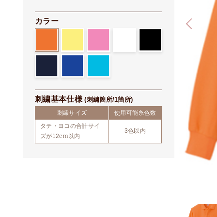
刺繍Yシャツ
カラー
刺繍アウター/エプロン
刺繍トレーナー/パーカー
刺繍基本仕様
(刺繍箇所/1箇所)
刺繍サイズ
使用可能糸色数
タテ・ヨコの合計サイ
3色以内
ズが12cm以内