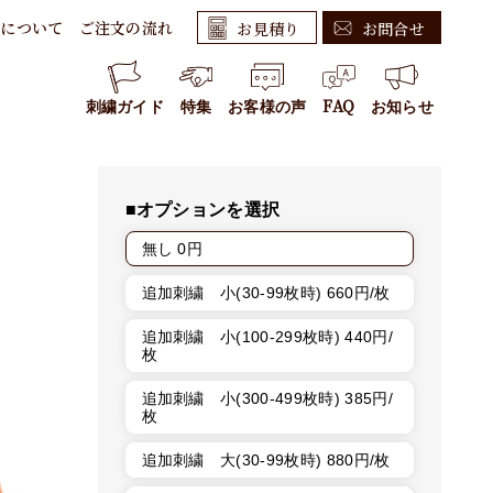
繍について
ご注文の流れ
お見積り
お問合せ
繍技術
文～製作の流れ
新規のお客様はこちら
いて
払い方法・送料
リピートのお客様はこちら
刺繍ガイド
特集
お客様の声
FAQ
お知らせ
案内
・割引
2026年07月23日
夏季休暇のお知らせ
て
製作企画書
2025年02月03日
最新型刺繍機「TMCP-V」を導入しました。<2025年1月>
商取引法に関する表記
■オプションを選択
2025年02月01日
人材募集のお知らせ
無し 0円
追加刺繍 小(30-99枚時) 660円/枚
追加刺繍 小(100-299枚時) 440円/
枚
追加刺繍 小(300-499枚時) 385円/
枚
追加刺繍 大(30-99枚時) 880円/枚