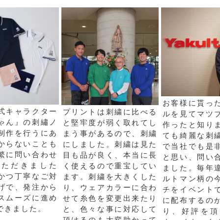
お客様に貰っ
式キャラクター
プリントは刺繍に比べる
ルを見てマツ
ゃん』の刺繡ノ
と堅牢度が弱く取れてし
作ったと知り
制作を行うにあ
まう事があるので、刺繍
ても綺麗な刺
からないことも
にしました。刺繍は見た
で当社でも是
繁に問い合わせ
目も品が良く、本当に長
と思い、問い
いただきました
く使えるので重宝してい
ました。毎年
かつ丁寧なご対
ます。刺繍を大きくした
ルトマン柄の
げで、発注から
り、ウェアカラーに合わ
チをイベント
スムーズに進め
せて糸色を変更出来たり
に配布するの
できました。
と、色々な事に対応して
り、好評を頂
頂けるのも大変助かって