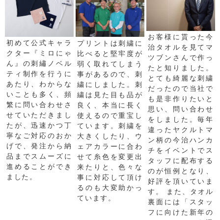
お客様に貰った今
初めて公式キャラ
プリントは刺繍に
治タオルを見てマ
クター『ミロにゃ
比べると堅牢度が
ツブンさんで作っ
ん』の刺繡ノベル
弱く取れてしまう
たと知りました。
ティ制作を行うに
事があるので、刺
とても綺麗な刺繍
あたり、わからな
繍にしました。刺
だったので当社で
いことも多く、頻
繍は見た目も品が
も是非作りたいと
繁に問い合わせさ
良く、本当に長く
思い、問い合わせ
せていただきまし
使えるので重宝し
をしました。毎年
たが、迅速かつ丁
ています。刺繍を
違ったヤクルトマ
寧なご対応のおか
大きくしたり、ウ
ン柄の今治ハンカ
げで、発注から納
ェアカラーに合わ
チをイベントでス
品までスムーズに
せて糸色を変更出
タッフに配布する
進めることができ
来たりと、色々な
のが恒例となり、
ました。
事に対応して頂け
好評を頂いていま
るのも大変助かっ
す。 また、タオル
ています。
裏面には「スタッ
フに向けた新年の