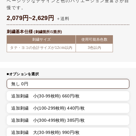
ベーシックなデザインと色のバリエーション豊富さが自
慢です。
2,079円~2,629円
＋送料
刺繍基本仕様
(刺繍箇所/1箇所)
刺繍サイズ
使用可能糸色数
タテ・ヨコの合計サイズが12cm以内
3色以内
■オプションを選択
無し 0円
追加刺繍 小(30-99枚時) 660円/枚
追加刺繍 小(100-299枚時) 440円/枚
追加刺繍 小(300-499枚時) 385円/枚
追加刺繍 大(30-99枚時) 990円/枚