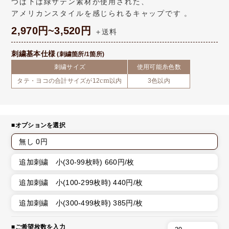
つば下は緑サテン素材が使用された、
アメリカンスタイルを感じられるキャップです 。
2,970円~3,520円
＋送料
刺繍基本仕様
(刺繍箇所/1箇所)
刺繍サイズ
使用可能糸色数
タテ・ヨコの合計サイズが12cm以内
3色以内
■オプションを選択
無し 0円
追加刺繍 小(30-99枚時) 660円/枚
追加刺繍 小(100-299枚時) 440円/枚
追加刺繍 小(300-499枚時) 385円/枚
■ご希望枚数を入力