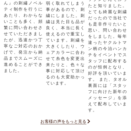
ん』の刺繡ノベル
弱く取れてしまう
たと知りました。
ティ制作を行うに
事があるので、刺
とても綺麗な刺繍
あたり、わからな
繍にしました。刺
だったので当社で
いことも多く、頻
繍は見た目も品が
も是非作りたいと
繁に問い合わせさ
良く、本当に長く
思い、問い合わせ
せていただきまし
使えるので重宝し
をしました。毎年
たが、迅速かつ丁
ています。刺繍を
違ったヤクルトマ
寧なご対応のおか
大きくしたり、ウ
ン柄の今治ハンカ
げで、発注から納
ェアカラーに合わ
チをイベントでス
品までスムーズに
せて糸色を変更出
タッフに配布する
進めることができ
来たりと、色々な
のが恒例となり、
ました。
事に対応して頂け
好評を頂いていま
るのも大変助かっ
す。 また、タオル
ています。
裏面には「スタッ
フに向けた新年の
メッセージ」を添
えて配布していま
す。
お客様の声をもっと見る