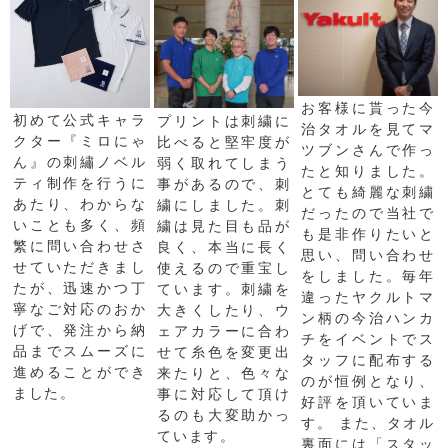
お客様に貰った今
初めて公式キャラ
プリントは刺繍に
治タオルを見てマ
クター『ミロにゃ
比べると堅牢度が
ツブンさんで作っ
ん』の刺繡ノベル
弱く取れてしまう
たと知りました。
ティ制作を行うに
事があるので、刺
とても綺麗な刺繍
あたり、わからな
繍にしました。刺
だったので当社で
いことも多く、頻
繍は見た目も品が
も是非作りたいと
繁に問い合わせさ
良く、本当に長く
思い、問い合わせ
せていただきまし
使えるので重宝し
をしました。毎年
たが、迅速かつ丁
ています。刺繍を
違ったヤクルトマ
寧なご対応のおか
大きくしたり、ウ
ン柄の今治ハンカ
げで、発注から納
ェアカラーに合わ
チをイベントでス
品までスムーズに
せて糸色を変更出
タッフに配布する
進めることができ
来たりと、色々な
のが恒例となり、
ました。
事に対応して頂け
好評を頂いていま
るのも大変助かっ
す。 また、タオル
ています。
裏面には「スタッ