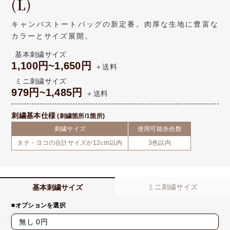
(L)
キャンバストートバッグの新定番。肉厚な生地に豊富な
カラーとサイズ展開。
基本刺繍サイズ
1,100円~1,650円
＋送料
ミニ刺繍サイズ
979円~1,485円
＋送料
刺繍基本仕様
(刺繍箇所/1箇所)
刺繍サイズ
使用可能糸色数
タテ・ヨコの合計サイズが12cm以内
3色以内
ミニ刺繍サイズ
基本刺繍サイズ
■オプションを選択
無し 0円