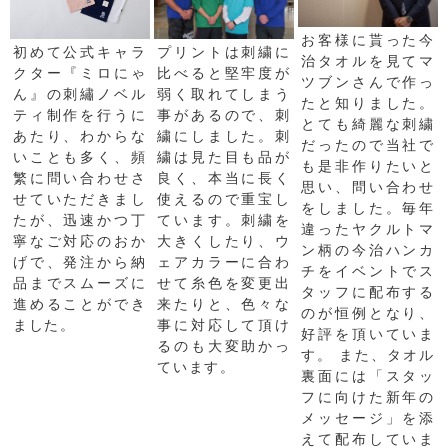
お客様に貰った今
初めて公式キャラ
プリントは刺繍に
治タオルを見てマ
クター『ミロにゃ
比べると堅牢度が
ツブンさんで作っ
ん』の刺繡ノベル
弱く取れてしまう
たと知りました。
ティ制作を行うに
事があるので、刺
とても綺麗な刺繍
あたり、わからな
繍にしました。刺
だったので当社で
いことも多く、頻
繍は見た目も品が
も是非作りたいと
繁に問い合わせさ
良く、本当に長く
思い、問い合わせ
せていただきまし
使えるので重宝し
をしました。毎年
たが、迅速かつ丁
ています。刺繍を
違ったヤクルトマ
寧なご対応のおか
大きくしたり、ウ
ン柄の今治ハンカ
げで、発注から納
ェアカラーに合わ
チをイベントでス
品までスムーズに
せて糸色を変更出
タッフに配布する
進めることができ
来たりと、色々な
のが恒例となり、
ました。
事に対応して頂け
好評を頂いていま
るのも大変助かっ
す。 また、タオル
ています。
裏面には「スタッ
フに向けた新年の
メッセージ」を添
えて配布していま